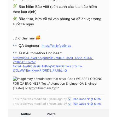
 Bảo hiểm Bảo Việt (bên cạnh các loại bảo hiểm 
theo luật định)
 Bữa trưa, bữa tối tại văn phòng và đồ ăn vặt trong 
suốt cả ngày
—————————–
JD ở đây này 
 QA Engineer: 
https://bit.ly/gotit-qa
 Test Automation Engineer: 
https://jobs.lever.co/gotit/9a279b15-05d1-486c-a344-
2d1614f307c5?
fbclid=IwAR0NasGHHKnq5Xd976GhIw70r0ins-
t7OzWaYEenKxmxRfORDE_PFJtbLhQ
This topic was modified 6 years ago by
Trần Quốc Nhật Minh
.
This topic was modified 6 years ago by
Trần Quốc Nhật Minh
.
Author
Posts