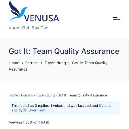
Vươn Mình Bay Cao
Got It: Team Quality Assurance
Home
Forums
Tuyển dụng
Got It: Team Quality
Assurance
Home
›
Forums
›
Tuyển dụng
›
Got It: Team Quality Assurance
This topic has 0 replies, 1 voice, and was last updated
6 years
ago
by
Uyen Tran
.
Viewing 1 post (of 1 total)