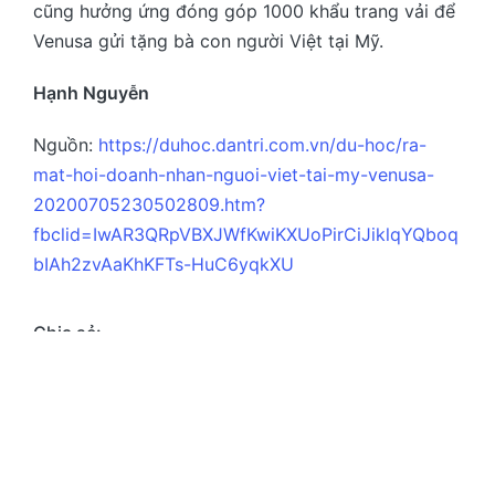
cũng hưởng ứng đóng góp 1000 khẩu trang vải để
Venusa gửi tặng bà con người Việt tại Mỹ.
Hạnh Nguyễn
Nguồn:
https://duhoc.dantri.com.vn/du-hoc/ra-
mat-hoi-doanh-nhan-nguoi-viet-tai-my-venusa-
20200705230502809.htm?
fbclid=IwAR3QRpVBXJWfKwiKXUoPirCiJiklqYQboq
bIAh2zvAaKhKFTs-HuC6yqkXU
Chia sẻ:
Facebook
LinkedIn
Email
More