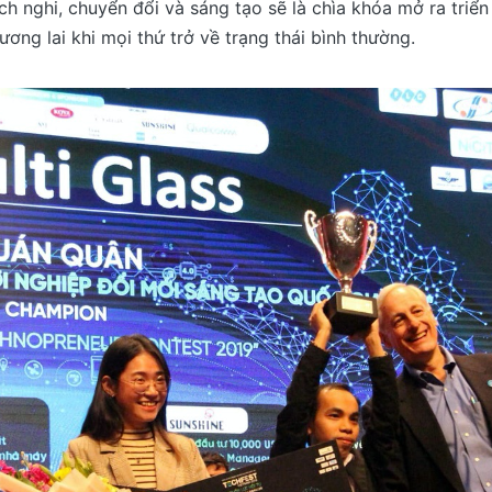
ích nghi, chuyển đổi và sáng tạo sẽ là chìa khóa mở ra triển
ương lai khi mọi thứ trở về trạng thái bình thường.