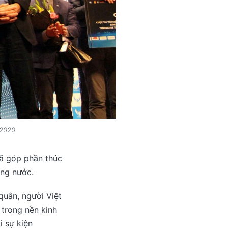
 2020
đã góp phần thúc
ong nước.
quân, người Việt
 trong nền kinh
i sự kiện