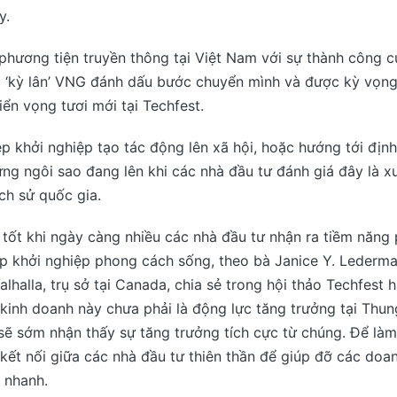
y.
hương tiện truyền thông tại Việt Nam với sự thành công củ
à ‘kỳ lân’ VNG đánh dấu bước chuyển mình và được kỳ vọng
iển vọng tươi mới tại Techfest.
p khởi nghiệp tạo tác động lên xã hội, hoặc hướng tới địn
ng ngôi sao đang lên khi các nhà đầu tư đánh giá đây là x
ịch sử quốc gia.
tốt khi ngày càng nhiều các nhà đầu tư nhận ra tiềm năng 
p khởi nghiệp phong cách sống, theo bà Janice Y. Lederm
alhalla, trụ sở tại Canada, chia sẻ trong hội thảo Techfest 
inh doanh này chưa phải là động lực tăng trưởng tại Thung
sẽ sớm nhận thấy sự tăng trưởng tích cực từ chúng. Để làm
kết nối giữa các nhà đầu tư thiên thần để giúp đỡ các doa
n nhanh.