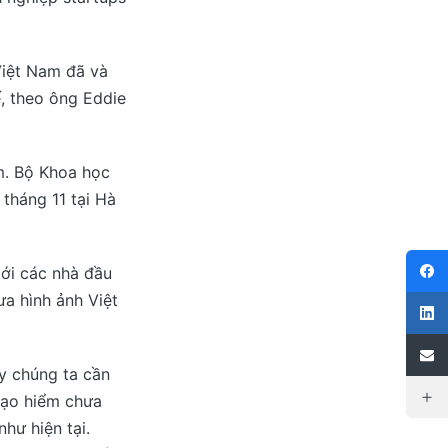
Việt Nam đã và
ế, theo ông Eddie
m. Bộ Khoa học
tháng 11 tại Hà
tới các nhà đầu
ưa hình ảnh Việt
y chúng ta cần
mạo hiểm chưa
hư hiện tại.