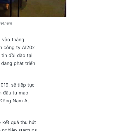
Vietnam
A vào tháng
h công ty AI20x
tin dồi dào tại
 đang phát triển
019, sẽ tiếp tục
ốn đầu tư mạo
 Đông Nam Á,
 kết quả thu hút
h nghiệp startups