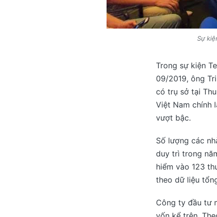
Sự kiệ
Trong sự kiện Te
09/2019, ông Tr
có trụ sở tại Th
Việt Nam chính 
vượt bậc.
Số lượng các nhà
duy trì trong n
hiểm vào 123 th
theo dữ liệu tổn
Công ty đầu tư m
vốn kể trên. The