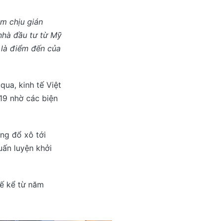
m chịu gián
nhà đầu tư từ Mỹ
 là điểm đến của
ua, kinh tế Việt
19 nhờ các biện
ang đổ xô tới
uấn luyện khởi
tế kể từ năm