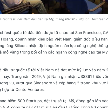
n Techfest Việt Nam đầu tiên tại Mỹ, tháng 09/2019. Nguồn: Techfest 
chfest quốc tế đầu tiên được tổ chức tại San Francisco, C
i Hoang, doanh nhân kiều bào Việt Nam, giám đốc điều hàn
ung lũng Silicon, nhận định nguồn nhân lực công nghệ thông 
là mỏ vàng trong bối cảnh các ngành công nghệ cao tại Mỹ
 đầu tư quốc tế tới Việt Nam đã đạt mức kỷ lục vào năm 2
ăm nay. Trong năm 2019, Việt Nam ghi nhận US$861 triệu v
ương vụ, vượt qua Singapore và xếp hạng 2 trong khu vực
g hợp từ Cento Ventures.
ạo hiểm 500 Startups, đặt trụ sở tại Mỹ, đóng góp lớn vào
o VIR, công ty này đặt mục tiêu đầu tư tổng cộng 80 doan