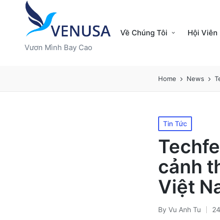
Về Chúng Tôi
Hội Viên
Vươn Mình Bay Cao
Home
News
T
Posted
Tin Tức
in
Techfe
cảnh t
Việt N
By
Vu Anh Tu
24
Posted