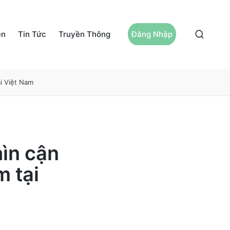
ện
Tin Tức
Truyền Thông
Đăng Nhập
i Việt Nam
ìn cận
m tại