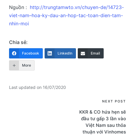
Nguồn :
http://trungtamwto.vn/chuyen-de/14723-
viet-nam–hoa-ky-dau-an-hop-tac-toan-dien-tam-
nhin-moi
Chia sẻ:
Facebook
LinkedIn
Email
More
Last updated on 16/07/2020
Post
NEXT POST
KKR & CO hứa hẹn sẽ
navigation
đầu tư gấp 3 lần vào
Việt Nam sau thỏa
thuận với Vinhomes